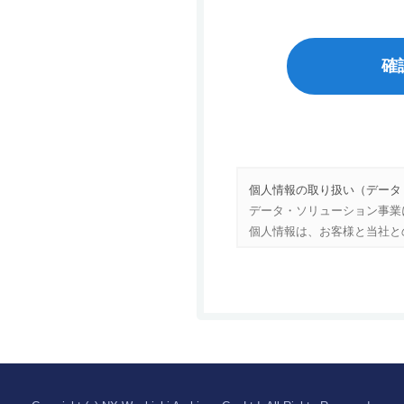
確
個人情報の取り扱い（データ
データ・ソリューション事業
個人情報は、お客様と当社と
取り扱います。
利用目的
1）お客様と当社との間で
います。
2）当社HPの閲覧履歴や
動内容に応じたサービスの
上に表示いたします。
3）当社HPを閲覧いただい