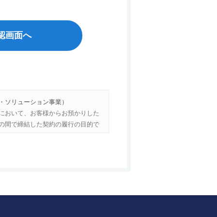
認画面へ
・ソリューション事業）
において、お客様からお預かりした
の間で締結した契約の履行の目的で
締結した契約の履行の目的で取り扱
頻度等の閲覧行動情報を分析して、行
ご案内に関するポップアップをHP
たお客様のCookie情報と、当社で保